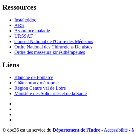
Ressources
Instaltoidoc
ARS
Assurance maladie
URSSAF
Conseil National de l'Ordre des Médecins
Ordre National des Chirurgiens Dentistes
Ordre des masseurs-kinésithérapeutes
Liens
Blanche de Fontarce
Châteauroux métropole
Région Centre val de Loire
Ministère des Solidarités et de la Santé
© doc36 est un service du
Département de l'Indre
-
Accessibilité
-
M